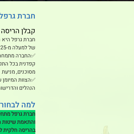
חברת גרפל 
קבלן הריסה ו
חברת גרפל היא ה
של למעלה מ-25 שנים בתחום.
✅החברה מתמחה בב
קפדנית בכל התקנ
מסוכנים, מניעת נ
✅הצוות המיומן ש
הנהלים והדרישות
למה לבחור 
חברת גרפל מתחיי
והתאמת שיטות הע
בהריסה חלקית לפ