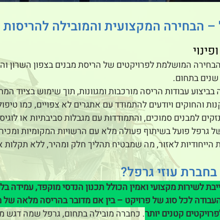
– הבחירה המקצועית והמובילה להריסות 
פינוי
בחירה המושלמת לפרויקטים של הריסת מבנים בצפון השרון והסב
יצוע עבודות הריסה מורכבות ומגוונות, תוך שימוש בציוד המת
ות והחוקים ויודעים להתמודד עם אתגרים לא צפויים, כמו טיפול
זקים למבנים סמוכים, והתמודדות עם מגבלות סביבתיות או לוגיסט
ל גרפל פועל בשיתוף פעולה מלא עם הרשויות המקומיות ומכיר
 הייחודיות לאזור, מה שמבטיח תהליך חלק ומהיר, ללא תקלות או
בחברת עוזי גרפל?
בת לשירות מקצועי ואמין הכולל תכנון הנדסי מוקפד, עמידה בלו
בודה לכל סוג של פרויקט – בין אם מדובר בהריסה מלאה של מב
רויקטים קטנים יותר
. כחברה מובילה בתחום, גרפל שמה דגש מ