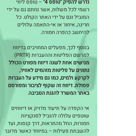
נדרש להפיק "טופס 4"
– טופס ליווי
רשמי לכל משלוח, אשר נחתם גם על ידי
המוביל וגם על ידי האתר הקולט. כל
חריגה, איחור או אי-התאמה עלולים
להיחשב כהפרה חמורה.
בנוסף לכך, מפעלים המחויבים בדיווח
למרשם הפליטות וההעברות (PRTR)
מגישים אחת לשנה דיווח מפורט הכולל
נתונים על פליטות מזהמים לאוויר,
לקרקע ולמים, כמו גם מידע על העברות
פסולת. דיווח זה שקוף לציבור ומפורסם
באתר המשרד להגנת הסביבה
.
אי הקפדה על תיעוד מדויק או דיווחים
שוטפים עלולה להוביל לסנקציות
חמורות, החל מהתראות, דרך קנסות, ועד
להשבתת פעילות – במיוחד כאשר מדובר