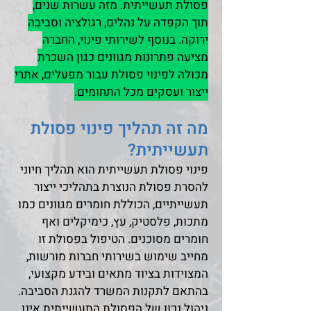
פסולת תעשייתית. מזה עשרות שנים,
תוך הקפדה על נהלים, רגולציה וסביבה
ירוקה. בנוסף לשירותי פינוי, החברה
מציעה פתרונות מגוונים כגון השכרת
מכולה לפינוי פסולת עבור מפעלים, אתרי
ייצור ועסקים מכל התחומים.​
מה זה תהליך פינוי פסולת
תעשייתית?
פינוי פסולת תעשייתית הוא תהליך חיוני
להסרת פסולת הנוצרת בתהליכי ייצור
תעשייתיים, הכוללת חומרים מגוונים כמו
מתכות, פלסטיק, עץ, כימיקלים ואף
חומרים מסוכנים. הטיפול בפסולת זו
מחייב שימוש בשירותי חברות מורשות,
המצוידות בציוד מתאים ובידע מקצועי,
בהתאם לתקנות המשרד להגנת הסביבה.
ניהול נכון של הפסולת התעשייתית אינו